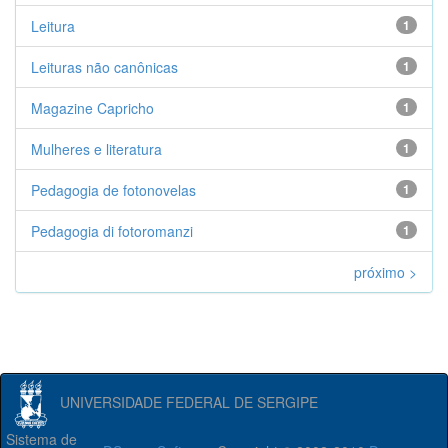
Leitura
1
Leituras não canônicas
1
Magazine Capricho
1
Mulheres e literatura
1
Pedagogia de fotonovelas
1
Pedagogia di fotoromanzi
1
próximo >
UNIVERSIDADE FEDERAL DE SERGIPE
Sistema de