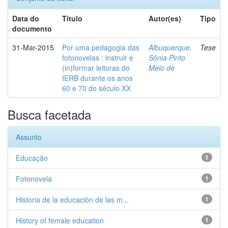
Data do
Título
Autor(es)
Tipo
documento
31-Mar-2015
Por uma pedagogia das
Albuquerque,
Tese
fotonovelas : instruir e
Sônia Pinto
(in)formar leitoras do
Melo de
IERB durante os anos
60 e 70 do século XX
Busca facetada
Assunto
Educação
1
Fotonovela
1
Historia de la educación de las m...
1
History of female education
1