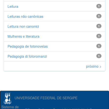
Leitura
1
Leituras não canônicas
1
Lettura non canonici
1
Mulheres e literatura
1
Pedagogia de fotonovelas
1
Pedagogia di fotoromanzi
1
próximo >
UNIVERSIDADE FEDERAL DE SERGIPE
Sistema de