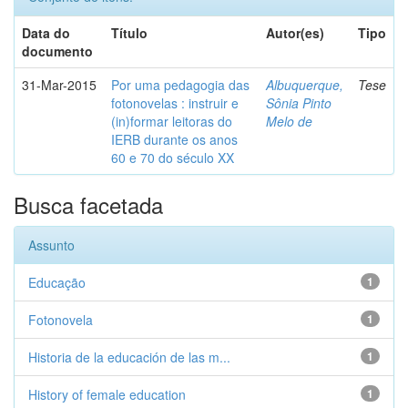
Data do
Título
Autor(es)
Tipo
documento
31-Mar-2015
Por uma pedagogia das
Albuquerque,
Tese
fotonovelas : instruir e
Sônia Pinto
(in)formar leitoras do
Melo de
IERB durante os anos
60 e 70 do século XX
Busca facetada
Assunto
Educação
1
Fotonovela
1
Historia de la educación de las m...
1
History of female education
1