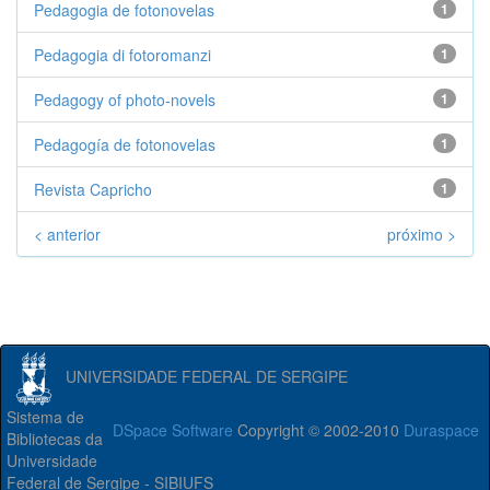
Pedagogia de fotonovelas
1
Pedagogia di fotoromanzi
1
Pedagogy of photo-novels
1
Pedagogía de fotonovelas
1
Revista Capricho
1
< anterior
próximo >
UNIVERSIDADE FEDERAL DE SERGIPE
Sistema de
DSpace Software
Copyright © 2002-2010
Duraspace
Bibliotecas da
Universidade
Federal de Sergipe - SIBIUFS