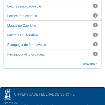
Leituras não canônicas
1
Lettura non canonici
1
Magazine Capricho
1
Mulheres e literatura
1
Pedagogia de fotonovelas
1
Pedagogia di fotoromanzi
1
próximo >
UNIVERSIDADE FEDERAL DE SERGIPE
Sistema de