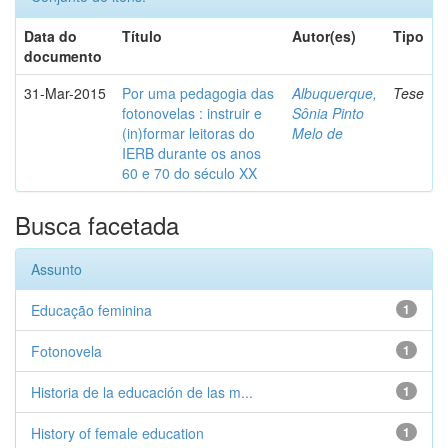
Data do
Título
Autor(es)
Tipo
documento
31-Mar-2015
Por uma pedagogia das
Albuquerque,
Tese
fotonovelas : instruir e
Sônia Pinto
(in)formar leitoras do
Melo de
IERB durante os anos
60 e 70 do século XX
Busca facetada
Assunto
Educação feminina
1
Fotonovela
1
Historia de la educación de las m...
1
History of female education
1