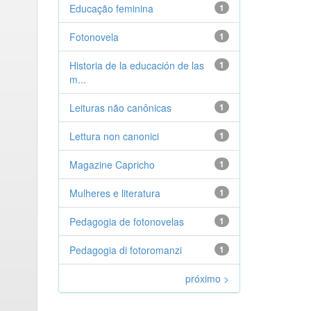
Educação feminina
1
Fotonovela
1
Historia de la educación de las
1
m...
Leituras não canônicas
1
Lettura non canonici
1
Magazine Capricho
1
Mulheres e literatura
1
Pedagogia de fotonovelas
1
Pedagogia di fotoromanzi
1
próximo >