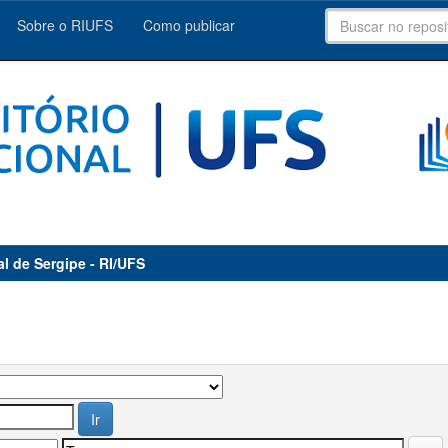
Sobre o RIUFS
Como publicar
al de Sergipe - RI/UFS