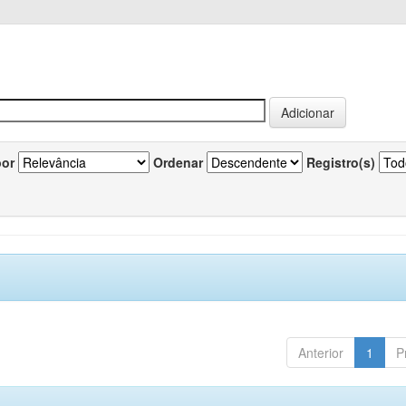
por
Ordenar
Registro(s)
Anterior
1
P