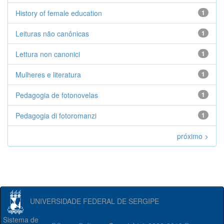
History of female education
1
Leituras não canônicas
1
Lettura non canonici
1
Mulheres e literatura
1
Pedagogia de fotonovelas
1
Pedagogia di fotoromanzi
1
próximo >
UNIVERSIDADE FEDERAL DE SERGIPE
Sistema de