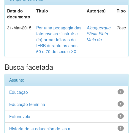
Data do
Título
Autor(es)
Tipo
documento
31-Mar-2015
Por uma pedagogia das
Albuquerque,
Tese
fotonovelas : instruir e
Sônia Pinto
(in)formar leitoras do
Melo de
IERB durante os anos
60 e 70 do século XX
Busca facetada
Assunto
Educação
1
Educação feminina
1
Fotonovela
1
Historia de la educación de las m...
1