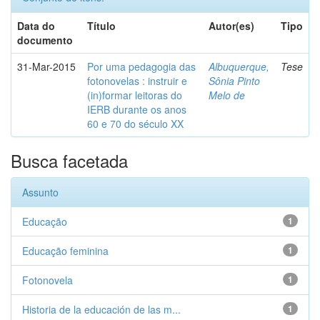
Data do
Título
Autor(es)
Tipo
documento
31-Mar-2015
Por uma pedagogia das
Albuquerque,
Tese
fotonovelas : instruir e
Sônia Pinto
(in)formar leitoras do
Melo de
IERB durante os anos
60 e 70 do século XX
Busca facetada
Assunto
Educação
1
Educação feminina
1
Fotonovela
1
Historia de la educación de las m...
1