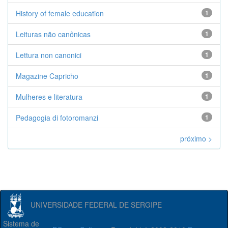
History of female education
1
Leituras não canônicas
1
Lettura non canonici
1
Magazine Capricho
1
Mulheres e literatura
1
Pedagogia di fotoromanzi
1
próximo >
UNIVERSIDADE FEDERAL DE SERGIPE
Sistema de