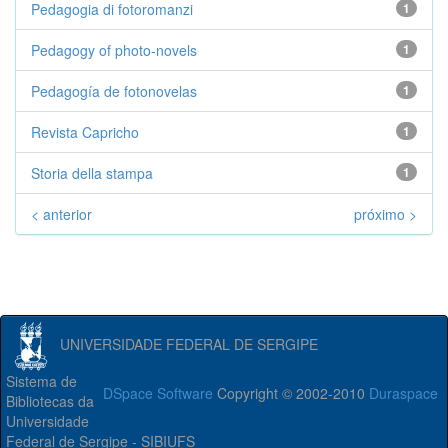
Pedagogia di fotoromanzi
1
Pedagogy of photo-novels
1
Pedagogía de fotonovelas
1
Revista Capricho
1
Storia della stampa
1
< anterior
próximo >
UNIVERSIDADE FEDERAL DE SERGIPE
Sistema de
DSpace Software
Copyright © 2002-2010
Duraspace
Bibliotecas da
Universidade
Federal de Sergipe - SIBIUFS