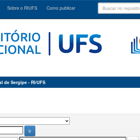
Sobre o RIUFS
Como publicar
al de Sergipe - RI/UFS