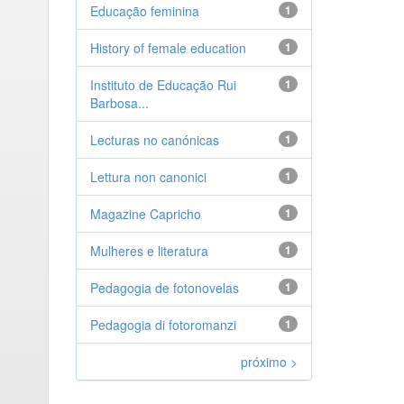
Educação feminina
1
History of female education
1
Instituto de Educação Rui
1
Barbosa...
Lecturas no canónicas
1
Lettura non canonici
1
Magazine Capricho
1
Mulheres e literatura
1
Pedagogia de fotonovelas
1
Pedagogia di fotoromanzi
1
próximo >