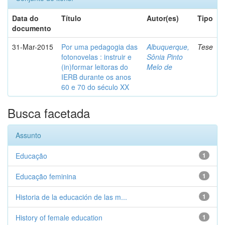
Data do
Título
Autor(es)
Tipo
documento
31-Mar-2015
Por uma pedagogia das
Albuquerque,
Tese
fotonovelas : instruir e
Sônia Pinto
(in)formar leitoras do
Melo de
IERB durante os anos
60 e 70 do século XX
Busca facetada
Assunto
Educação
1
Educação feminina
1
Historia de la educación de las m...
1
History of female education
1