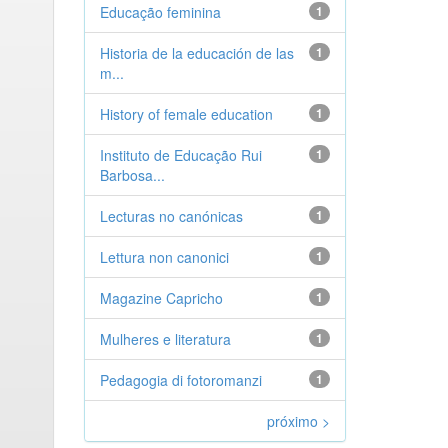
Educação feminina
1
Historia de la educación de las
1
m...
History of female education
1
Instituto de Educação Rui
1
Barbosa...
Lecturas no canónicas
1
Lettura non canonici
1
Magazine Capricho
1
Mulheres e literatura
1
Pedagogia di fotoromanzi
1
próximo >