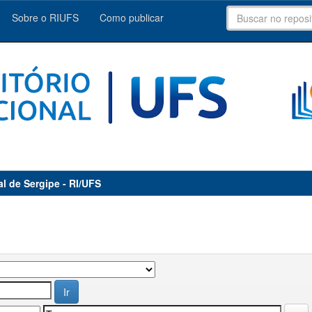
Sobre o RIUFS
Como publicar
al de Sergipe - RI/UFS