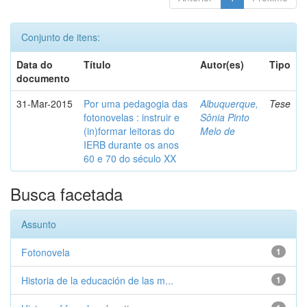
Conjunto de itens:
Data do
Título
Autor(es)
Tipo
documento
31-Mar-2015
Por uma pedagogia das
Albuquerque,
Tese
fotonovelas : instruir e
Sônia Pinto
(in)formar leitoras do
Melo de
IERB durante os anos
60 e 70 do século XX
Busca facetada
Assunto
Fotonovela
1
Historia de la educación de las m...
1