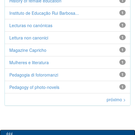
History of female education
1
Instituto de Educação Rui Barbosa...
1
Lecturas no canónicas
1
Lettura non canonici
1
Magazine Capricho
1
Mulheres e literatura
1
Pedagogia di fotoromanzi
1
Pedagogy of photo-novels
1
próximo >