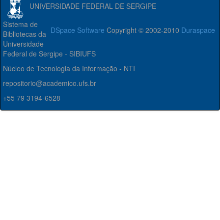
UNIVERSIDADE FEDERAL DE SERGIPE
Sistema de
DSpace Software
Copyright © 2002-2010
Duraspace
Bibliotecas da
Universidade
Federal de Sergipe - SIBIUFS
Núcleo de Tecnologia da Informação - NTI
repositorio@academico.ufs.br
+55 79 3194-6528