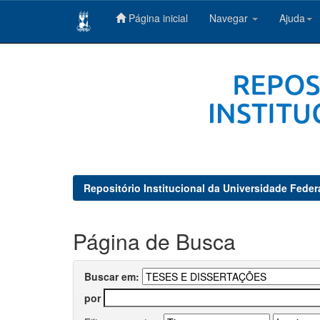
Página inicial
Navegar
Ajuda
Skip
navigation
Repositório Institucional da Universidade Feder
Página de Busca
Buscar em:
por