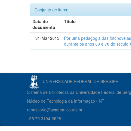
Conjunto de itens:
Data do
Título
documento
31-Mar-2015
Por uma pedagogia das fotonovelas : 
durante os anos 60 e 70 do século 
UNIVERSIDADE FEDERAL DE SERGIPE
Sistema de Bibliotecas da Universidade Federal de Ser
Núcleo de Tecnologia da Informação - NTI
repositorio@academico.ufs.br
+55 79 3194-6528