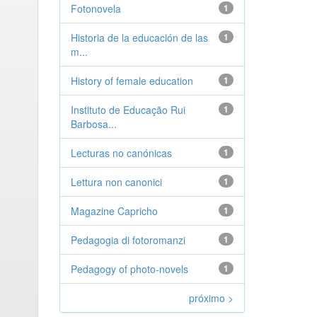
Fotonovela
1
Historia de la educación de las
1
m...
History of female education
1
Instituto de Educação Rui
1
Barbosa...
Lecturas no canónicas
1
Lettura non canonici
1
Magazine Capricho
1
Pedagogia di fotoromanzi
1
Pedagogy of photo-novels
1
próximo >