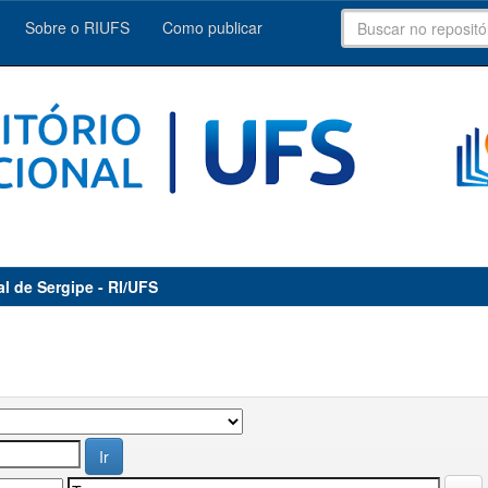
Sobre o RIUFS
Como publicar
al de Sergipe - RI/UFS