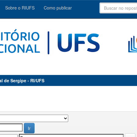
Sobre o RIUFS
Como publicar
al de Sergipe - RI/UFS