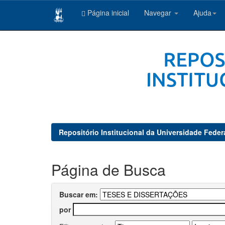
Página inicial
Navegar
Ajuda
Skip
navigation
Repositório Institucional da Universidade Feder
Página de Busca
Buscar em:
por