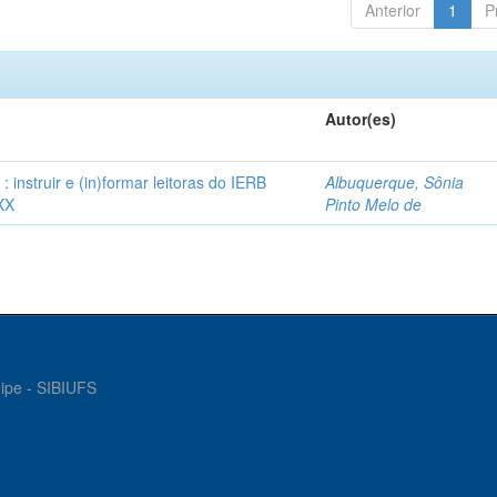
Anterior
1
P
Autor(es)
instruir e (in)formar leitoras do IERB
Albuquerque, Sônia
XX
Pinto Melo de
gipe - SIBIUFS