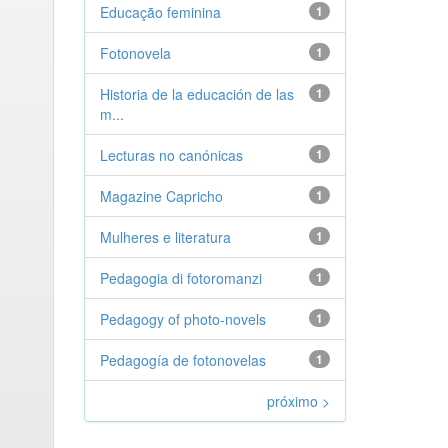
Educação feminina
1
Fotonovela
1
Historia de la educación de las
1
m...
Lecturas no canónicas
1
Magazine Capricho
1
Mulheres e literatura
1
Pedagogia di fotoromanzi
1
Pedagogy of photo-novels
1
Pedagogía de fotonovelas
1
próximo >