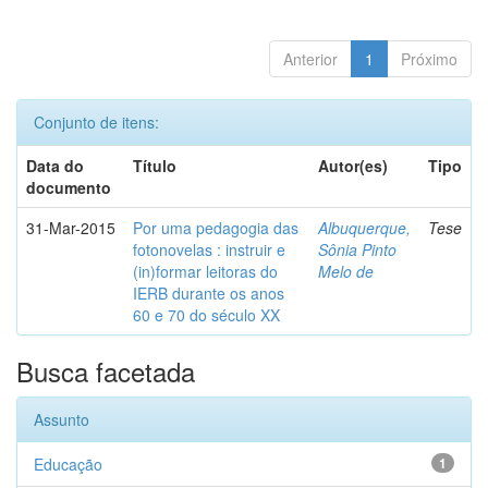
Anterior
1
Próximo
Conjunto de itens:
Data do
Título
Autor(es)
Tipo
documento
31-Mar-2015
Por uma pedagogia das
Albuquerque,
Tese
fotonovelas : instruir e
Sônia Pinto
(in)formar leitoras do
Melo de
IERB durante os anos
60 e 70 do século XX
Busca facetada
Assunto
Educação
1