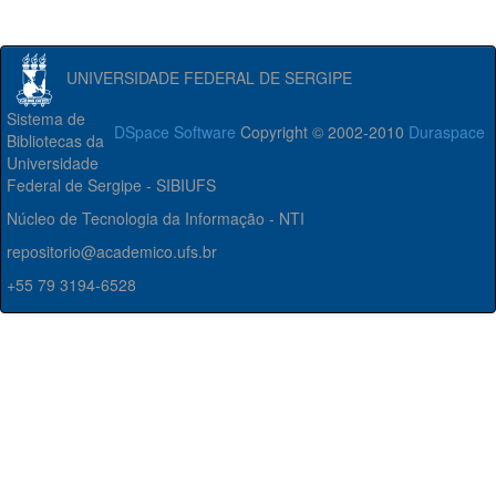
UNIVERSIDADE FEDERAL DE SERGIPE
Sistema de
DSpace Software
Copyright © 2002-2010
Duraspace
Bibliotecas da
Universidade
Federal de Sergipe - SIBIUFS
Núcleo de Tecnologia da Informação - NTI
repositorio@academico.ufs.br
+55 79 3194-6528