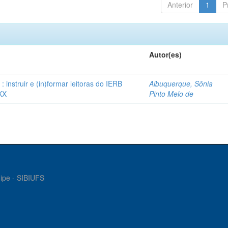
Anterior
1
P
Autor(es)
instruir e (in)formar leitoras do IERB
Albuquerque, Sônia
XX
Pinto Melo de
gipe - SIBIUFS