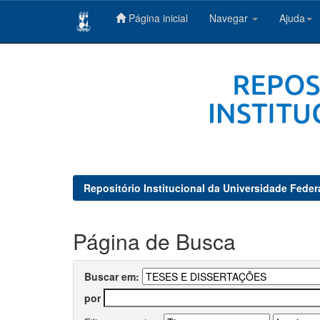
Página inicial
Navegar
Ajuda
Skip
navigation
Repositório Institucional da Universidade Feder
Página de Busca
Buscar em:
por