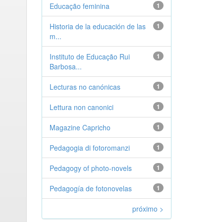
Educação feminina
1
Historia de la educación de las
1
m...
Instituto de Educação Rui
1
Barbosa...
Lecturas no canónicas
1
Lettura non canonici
1
Magazine Capricho
1
Pedagogia di fotoromanzi
1
Pedagogy of photo-novels
1
Pedagogía de fotonovelas
1
próximo >