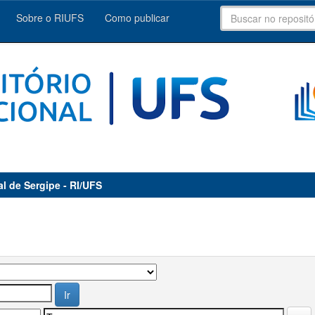
Sobre o RIUFS
Como publicar
al de Sergipe - RI/UFS