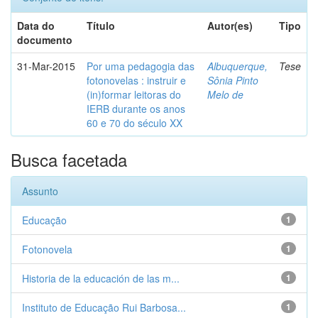
Data do
Título
Autor(es)
Tipo
documento
31-Mar-2015
Por uma pedagogia das
Albuquerque,
Tese
fotonovelas : instruir e
Sônia Pinto
(in)formar leitoras do
Melo de
IERB durante os anos
60 e 70 do século XX
Busca facetada
Assunto
Educação
1
Fotonovela
1
Historia de la educación de las m...
1
Instituto de Educação Rui Barbosa...
1