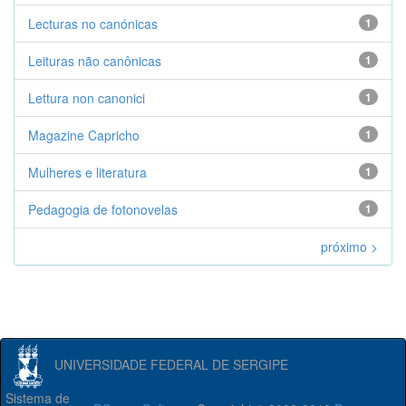
Lecturas no canónicas
1
Leituras não canônicas
1
Lettura non canonici
1
Magazine Capricho
1
Mulheres e literatura
1
Pedagogia de fotonovelas
1
próximo >
UNIVERSIDADE FEDERAL DE SERGIPE
Sistema de