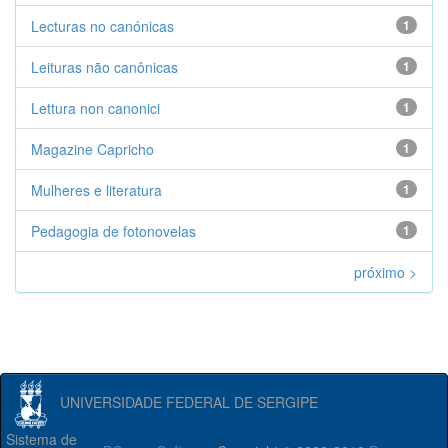
Lecturas no canónicas
1
Leituras não canônicas
1
Lettura non canonici
1
Magazine Capricho
1
Mulheres e literatura
1
Pedagogia de fotonovelas
1
próximo >
UNIVERSIDADE FEDERAL DE SERGIPE
Sistema de