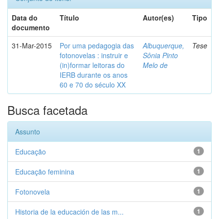
Data do
Título
Autor(es)
Tipo
documento
31-Mar-2015
Por uma pedagogia das
Albuquerque,
Tese
fotonovelas : instruir e
Sônia Pinto
(in)formar leitoras do
Melo de
IERB durante os anos
60 e 70 do século XX
Busca facetada
Assunto
Educação
1
Educação feminina
1
Fotonovela
1
Historia de la educación de las m...
1