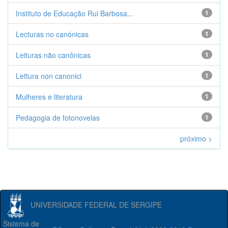
Instituto de Educação Rui Barbosa...
1
Lecturas no canónicas
1
Leituras não canônicas
1
Lettura non canonici
1
Mulheres e literatura
1
Pedagogia de fotonovelas
1
próximo >
UNIVERSIDADE FEDERAL DE SERGIPE
Sistema de