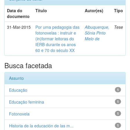
Data do
Título
Autor(es)
Tipo
documento
31-Mar-2015
Por uma pedagogia das
Albuquerque,
Tese
fotonovelas : instruir e
Sônia Pinto
(in)formar leitoras do
Melo de
IERB durante os anos
60 e 70 do século XX
Busca facetada
Assunto
Educação
1
Educação feminina
1
Fotonovela
1
Historia de la educación de las m...
1