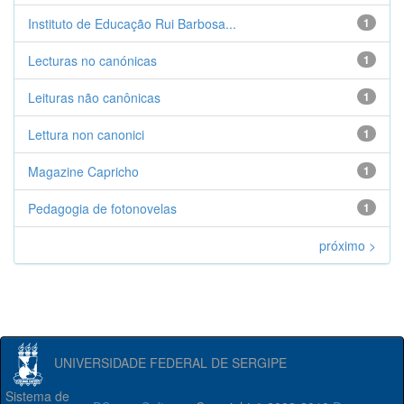
Instituto de Educação Rui Barbosa...
1
Lecturas no canónicas
1
Leituras não canônicas
1
Lettura non canonici
1
Magazine Capricho
1
Pedagogia de fotonovelas
1
próximo >
UNIVERSIDADE FEDERAL DE SERGIPE
Sistema de