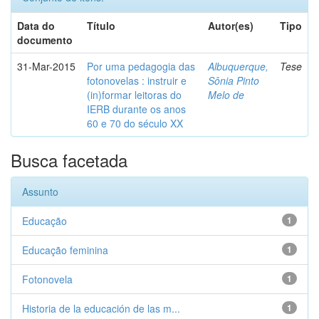
Data do
Título
Autor(es)
Tipo
documento
31-Mar-2015
Por uma pedagogia das
Albuquerque,
Tese
fotonovelas : instruir e
Sônia Pinto
(in)formar leitoras do
Melo de
IERB durante os anos
60 e 70 do século XX
Busca facetada
Assunto
Educação
1
Educação feminina
1
Fotonovela
1
Historia de la educación de las m...
1