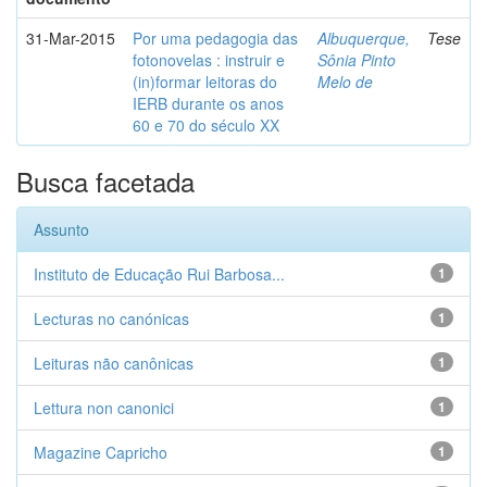
31-Mar-2015
Por uma pedagogia das
Albuquerque,
Tese
fotonovelas : instruir e
Sônia Pinto
(in)formar leitoras do
Melo de
IERB durante os anos
60 e 70 do século XX
Busca facetada
Assunto
Instituto de Educação Rui Barbosa...
1
Lecturas no canónicas
1
Leituras não canônicas
1
Lettura non canonici
1
Magazine Capricho
1