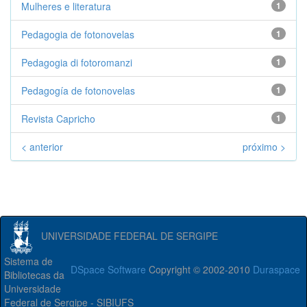
Mulheres e literatura
1
Pedagogia de fotonovelas
1
Pedagogia di fotoromanzi
1
Pedagogía de fotonovelas
1
Revista Capricho
1
< anterior
próximo >
UNIVERSIDADE FEDERAL DE SERGIPE
Sistema de
DSpace Software
Copyright © 2002-2010
Duraspace
Bibliotecas da
Universidade
Federal de Sergipe - SIBIUFS