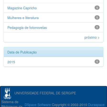
Magazine Capricho
1
Mulheres e literatura
1
Pedagogia de fotonovelas
1
próximo >
Data de Publicação
2015
1
UNIVERSIDADE FEDERAL DE SERGIPE
Sistema de
DSpace Software
Copyright © 2002-2010
Duraspace
Bibliotecas da