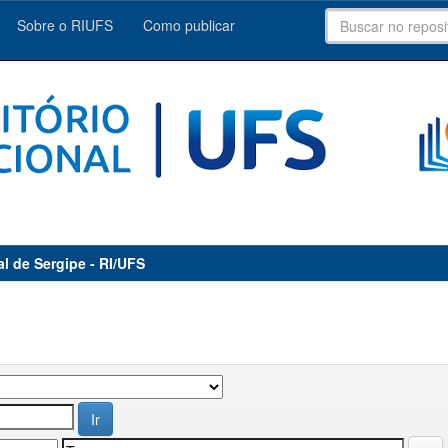
Sobre o RIUFS
Como publicar
al de Sergipe - RI/UFS