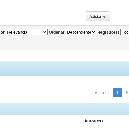
por
Ordenar
Registro(s)
Anterior
1
P
Autor(es)