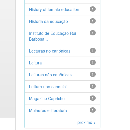
History of female education
1
História da educação
1
Instituto de Educação Rui
1
Barbosa...
Lecturas no canónicas
1
Leitura
1
Leituras não canônicas
1
Lettura non canonici
1
Magazine Capricho
1
Mulheres e literatura
1
próximo >