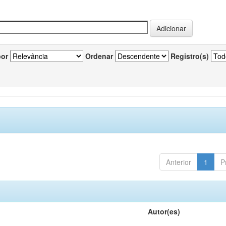
por
Ordenar
Registro(s)
Anterior
1
P
Autor(es)