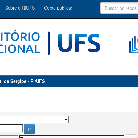
Sobre o RIUFS
Como publicar
al de Sergipe - RI/UFS