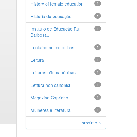
History of female education
1
História da educação
1
Instituto de Educação Rui
1
Barbosa...
Lecturas no canónicas
1
Leitura
1
Leituras não canônicas
1
Lettura non canonici
1
Magazine Capricho
1
Mulheres e literatura
1
próximo >