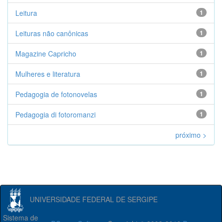
Leitura
1
Leituras não canônicas
1
Magazine Capricho
1
Mulheres e literatura
1
Pedagogia de fotonovelas
1
Pedagogia di fotoromanzi
1
próximo >
UNIVERSIDADE FEDERAL DE SERGIPE
Sistema de