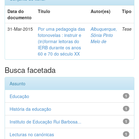
Data do
Título
Autor(es)
Tipo
documento
31-Mar-2015
Por uma pedagogia das
Albuquerque,
Tese
fotonovelas : instruir e
Sônia Pinto
(in)formar leitoras do
Melo de
IERB durante os anos
60 e 70 do século XX
Busca facetada
Assunto
Educação
1
História da educação
1
Instituto de Educação Rui Barbosa...
1
Lecturas no canónicas
1