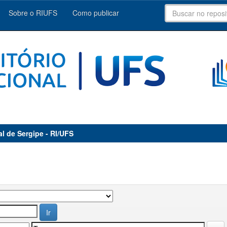
Sobre o RIUFS
Como publicar
al de Sergipe - RI/UFS