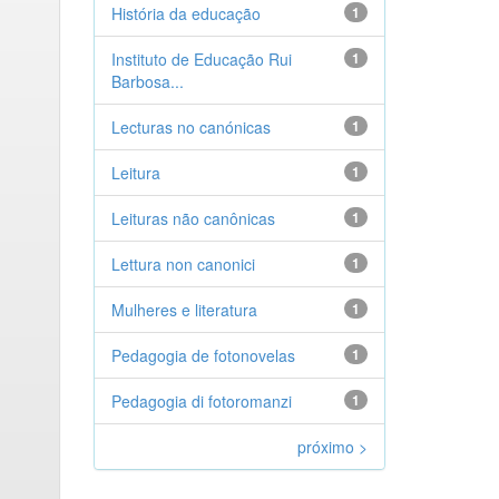
História da educação
1
Instituto de Educação Rui
1
Barbosa...
Lecturas no canónicas
1
Leitura
1
Leituras não canônicas
1
Lettura non canonici
1
Mulheres e literatura
1
Pedagogia de fotonovelas
1
Pedagogia di fotoromanzi
1
próximo >