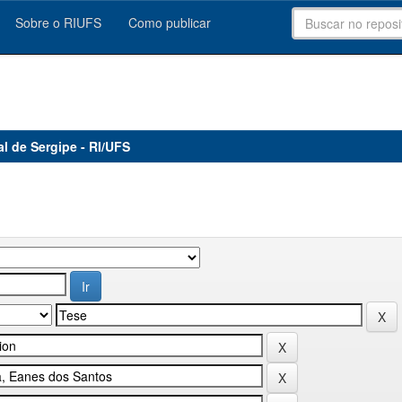
Sobre o RIUFS
Como publicar
al de Sergipe - RI/UFS