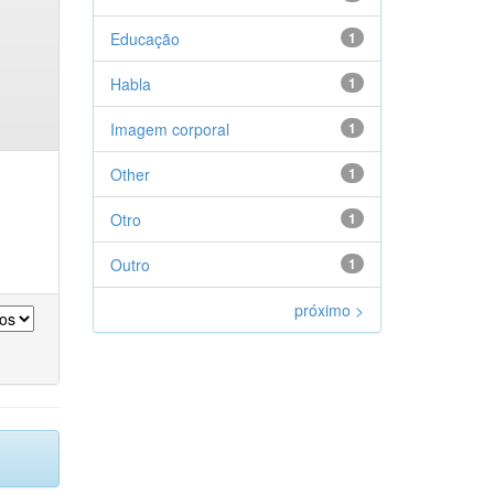
Educação
1
Habla
1
Imagem corporal
1
Other
1
Otro
1
Outro
1
próximo >