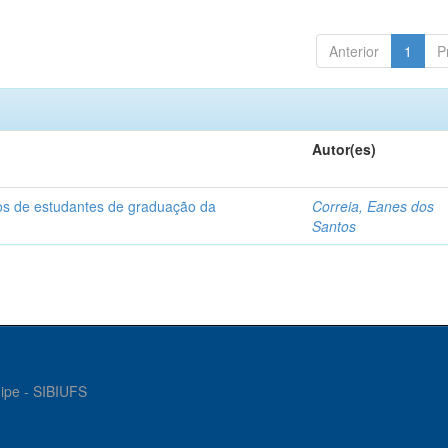
Anterior
1
P
Autor(es)
dos de estudantes de graduação da
Correia, Eanes dos
Santos
gipe - SIBIUFS