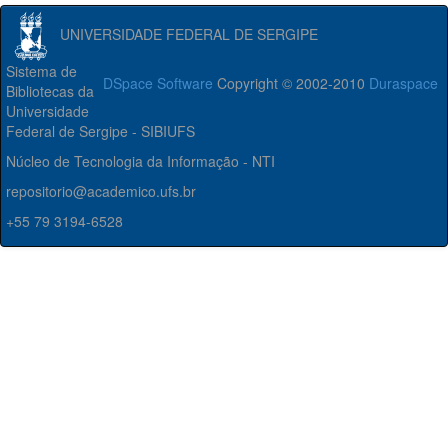
UNIVERSIDADE FEDERAL DE SERGIPE
Sistema de
DSpace Software
Copyright © 2002-2010
Duraspace
Bibliotecas da
Universidade
Federal de Sergipe - SIBIUFS
Núcleo de Tecnologia da Informação - NTI
repositorio@academico.ufs.br
+55 79 3194-6528