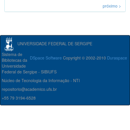
próximo >
UNIVERSIDADE FEDERAL DE SERGIPE
Sistema de
DSpace Software
Copyright © 2002-2010
Duraspace
Bibliotecas da
Universidade
Federal de Sergipe - SIBIUFS
Núcleo de Tecnologia da Informação - NTI
repositorio@academico.ufs.br
+55 79 3194-6528