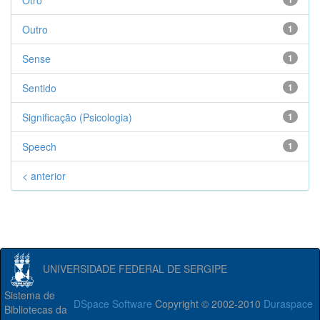
Otro
Outro
1
Sense
1
Sentido
1
Significação (Psicologia)
1
Speech
1
< anterior
UNIVERSIDADE FEDERAL DE SERGIPE
Sistema de
DSpace Software
Copyright © 2002-2010
Duraspace
Bibliotecas da