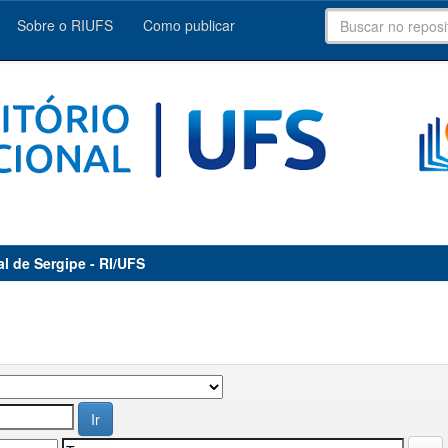
Sobre o RIUFS
Como publicar
al de Sergipe - RI/UFS