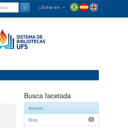
Entrar em:
Busca facetada
Assunto
Body
1