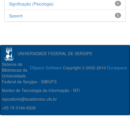
Significação (Psicologia)
1
Speech
1
UNIVERSIDADE FEDERAL DE SERGIPE
Sistema de
DSpace Software
Copyright © 2002-2010
Duraspace
Bibliotecas da
Universidade
Federal de Sergipe - SIBIUFS
Núcleo de Tecnologia da Informação - NTI
repositorio@academico.ufs.br
+55 79 3194-6528