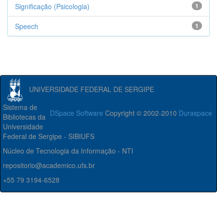
Significação (Psicologia)
1
Speech
1
UNIVERSIDADE FEDERAL DE SERGIPE
Sistema de
DSpace Software
Copyright © 2002-2010
Duraspace
Bibliotecas da
Universidade
Federal de Sergipe - SIBIUFS
Núcleo de Tecnologia da Informação - NTI
repositorio@academico.ufs.br
+55 79 3194-6528