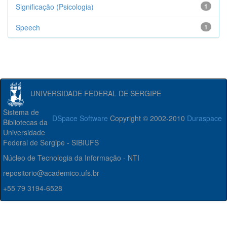
Significação (Psicologia)
1
Speech
1
UNIVERSIDADE FEDERAL DE SERGIPE
Sistema de
DSpace Software
Copyright © 2002-2010
Duraspace
Bibliotecas da
Universidade
Federal de Sergipe - SIBIUFS
Núcleo de Tecnologia da Informação - NTI
repositorio@academico.ufs.br
+55 79 3194-6528