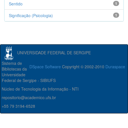
Sentido
1
Significação (Psicologia)
1
UNIVERSIDADE FEDERAL DE SERGIPE
Sistema de
DSpace Software
Copyright © 2002-2010
Duraspace
Bibliotecas da
Universidade
Federal de Sergipe - SIBIUFS
Núcleo de Tecnologia da Informação - NTI
repositorio@academico.ufs.br
+55 79 3194-6528