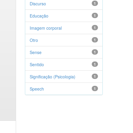
Discurso
1
Educação
1
Imagem corporal
1
Otro
1
Sense
1
Sentido
1
Significação (Psicologia)
1
Speech
1