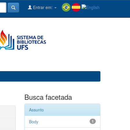
Entrar em:
Busca facetada
Assunto
Body
1