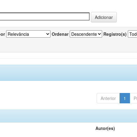
por
Ordenar
Registro(s)
Anterior
1
P
Autor(es)