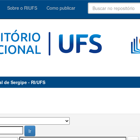
Sobre o RIUFS
Como publicar
al de Sergipe - RI/UFS