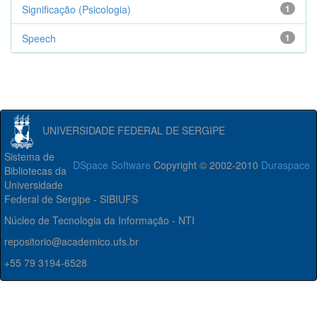
Significação (Psicologia)
1
Speech
1
UNIVERSIDADE FEDERAL DE SERGIPE
Sistema de
DSpace Software
Copyright © 2002-2010
Duraspace
Bibliotecas da
Universidade
Federal de Sergipe - SIBIUFS
Núcleo de Tecnologia da Informação - NTI
repositorio@academico.ufs.br
+55 79 3194-6528