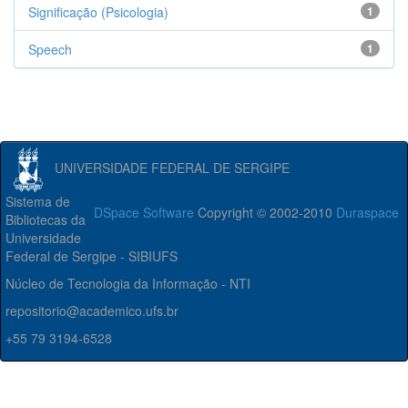
Significação (Psicologia)
1
Speech
1
UNIVERSIDADE FEDERAL DE SERGIPE
Sistema de
DSpace Software
Copyright © 2002-2010
Duraspace
Bibliotecas da
Universidade
Federal de Sergipe - SIBIUFS
Núcleo de Tecnologia da Informação - NTI
repositorio@academico.ufs.br
+55 79 3194-6528