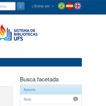
Entrar em:
Busca facetada
Assunto
Body
1