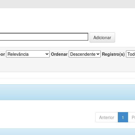
por
Ordenar
Registro(s)
Anterior
1
P