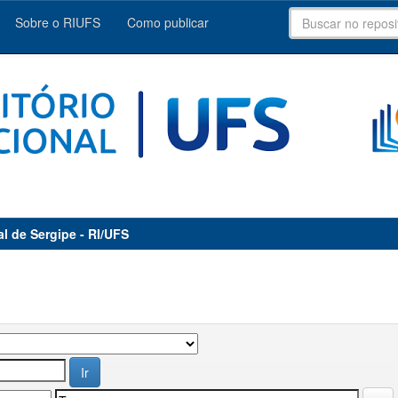
Sobre o RIUFS
Como publicar
al de Sergipe - RI/UFS