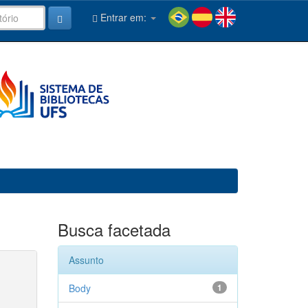
Entrar em:
Busca facetada
Assunto
Body
1