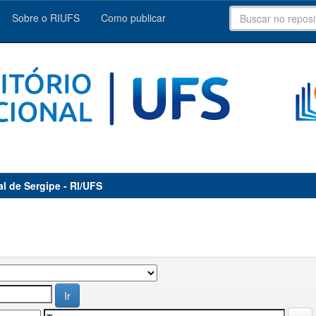
Sobre o RIUFS
Como publicar
al de Sergipe - RI/UFS