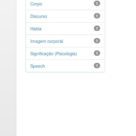
Corpo
1
Discurso
1
Habla
1
Imagem corporal
1
Significação (Psicologia)
1
Speech
1