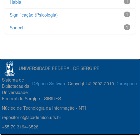
Habla
1
Significação (Psicologia)
1
Speech
1
UNIVERSIDADE FEDERAL DE SERGIPE
Sistema de
DSpace Software
Copyright © 2002-2010
Duraspace
Bibliotecas da
Universidade
Federal de Sergipe - SIBIUFS
Núcleo de Tecnologia da Informação - NTI
repositorio@academico.ufs.br
+55 79 3194-6528