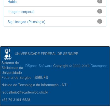
Habla
1
Imagem corporal
1
Significação (Psicologia)
1
UNIVERSIDADE FEDERAL DE SERGIPE
Sistema de
DSpace Software
Copyright © 2002-2010
Duraspace
Bibliotecas da
Universidade
Federal de Sergipe - SIBIUFS
Núcleo de Tecnologia da Informação - NTI
repositorio@academico.ufs.br
+55 79 3194-6528