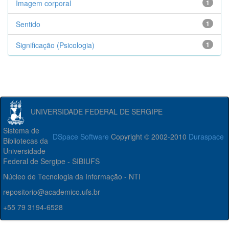
Imagem corporal
1
Sentido
1
Significação (Psicologia)
1
UNIVERSIDADE FEDERAL DE SERGIPE
Sistema de
DSpace Software
Copyright © 2002-2010
Duraspace
Bibliotecas da
Universidade
Federal de Sergipe - SIBIUFS
Núcleo de Tecnologia da Informação - NTI
repositorio@academico.ufs.br
+55 79 3194-6528