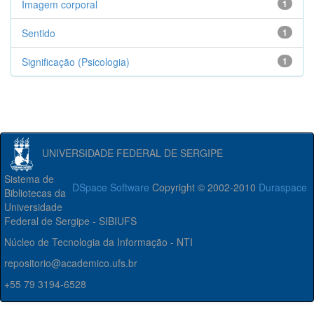
Imagem corporal
1
Sentido
1
Significação (Psicologia)
1
UNIVERSIDADE FEDERAL DE SERGIPE
Sistema de
DSpace Software
Copyright © 2002-2010
Duraspace
Bibliotecas da
Universidade
Federal de Sergipe - SIBIUFS
Núcleo de Tecnologia da Informação - NTI
repositorio@academico.ufs.br
+55 79 3194-6528