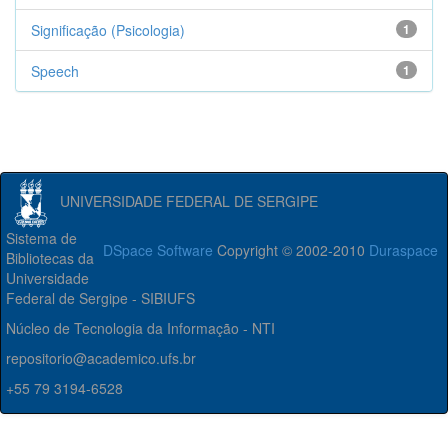
Significação (Psicologia)
1
Speech
1
UNIVERSIDADE FEDERAL DE SERGIPE
Sistema de
DSpace Software
Copyright © 2002-2010
Duraspace
Bibliotecas da
Universidade
Federal de Sergipe - SIBIUFS
Núcleo de Tecnologia da Informação - NTI
repositorio@academico.ufs.br
+55 79 3194-6528