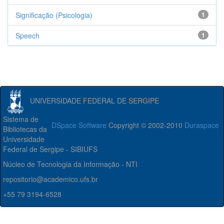
Significação (Psicologia)
1
Speech
1
UNIVERSIDADE FEDERAL DE SERGIPE
Sistema de
DSpace Software
Copyright © 2002-2010
Duraspace
Bibliotecas da
Universidade
Federal de Sergipe - SIBIUFS
Núcleo de Tecnologia da Informação - NTI
repositorio@academico.ufs.br
+55 79 3194-6528