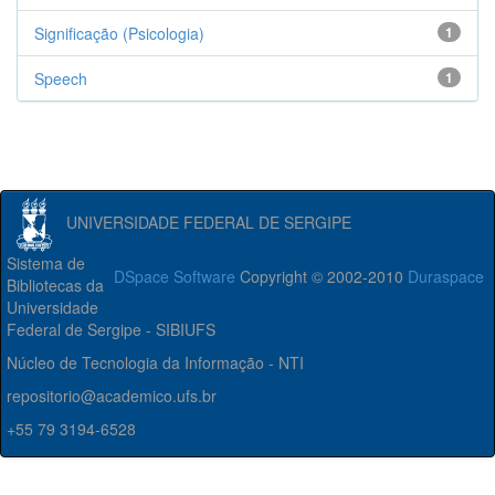
Significação (Psicologia)
1
Speech
1
UNIVERSIDADE FEDERAL DE SERGIPE
Sistema de
DSpace Software
Copyright © 2002-2010
Duraspace
Bibliotecas da
Universidade
Federal de Sergipe - SIBIUFS
Núcleo de Tecnologia da Informação - NTI
repositorio@academico.ufs.br
+55 79 3194-6528