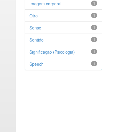
Imagem corporal
1
Otro
1
Sense
1
Sentido
1
Significação (Psicologia)
1
Speech
1