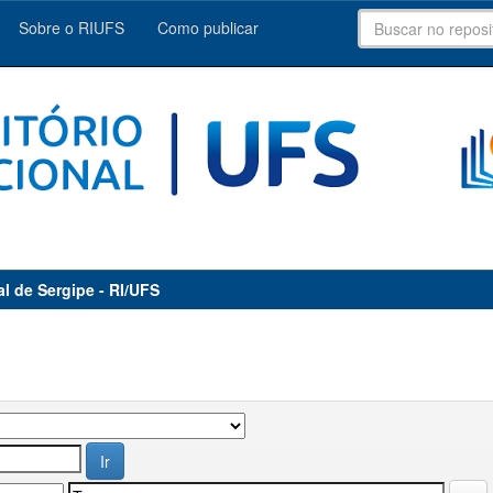
Sobre o RIUFS
Como publicar
al de Sergipe - RI/UFS