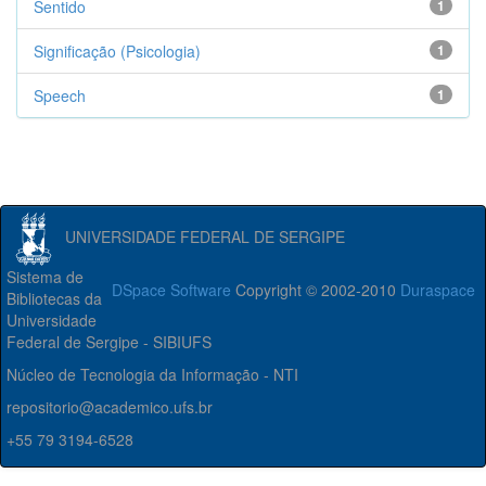
Sentido
1
Significação (Psicologia)
1
Speech
1
UNIVERSIDADE FEDERAL DE SERGIPE
Sistema de
DSpace Software
Copyright © 2002-2010
Duraspace
Bibliotecas da
Universidade
Federal de Sergipe - SIBIUFS
Núcleo de Tecnologia da Informação - NTI
repositorio@academico.ufs.br
+55 79 3194-6528