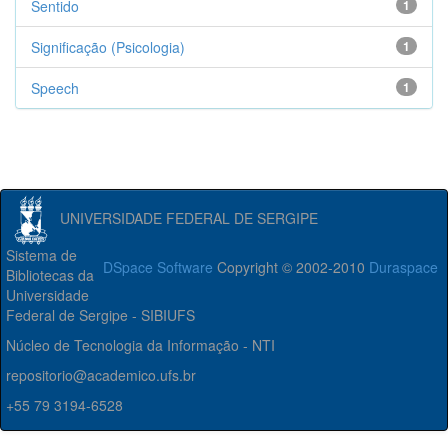
Sentido
1
Significação (Psicologia)
1
Speech
1
UNIVERSIDADE FEDERAL DE SERGIPE
Sistema de
DSpace Software
Copyright © 2002-2010
Duraspace
Bibliotecas da
Universidade
Federal de Sergipe - SIBIUFS
Núcleo de Tecnologia da Informação - NTI
repositorio@academico.ufs.br
+55 79 3194-6528